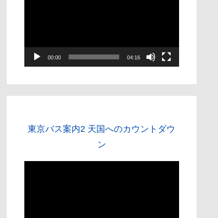
画
プ
レ
ー
00:00
04:16
ヤ
ー
東京バス案内2 天国へのカウントダウ
ン
動
画
プ
レ