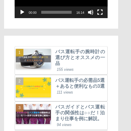
ー
00:00
16:14
ヤ
ー
バス運転手の腕時計の
選び方とオススメの一
品
155 views
バス運転手の必需品5選
＋あると便利なもの3選
111 views
バスガイドとバス運転
手の関係性は○○だ！泊
まり仕事を例に解説。
94 views