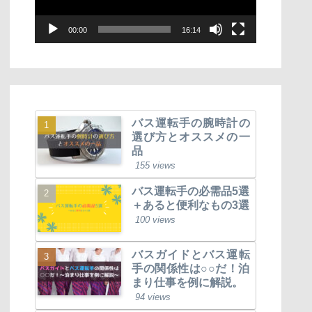
ー
00:00
16:14
ヤ
ー
バス運転手の腕時計の
選び方とオススメの一
品
155 views
バス運転手の必需品5選
＋あると便利なもの3選
100 views
バスガイドとバス運転
手の関係性は○○だ！泊
まり仕事を例に解説。
94 views