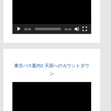
画
プ
レ
ー
00:00
04:16
ヤ
ー
東京バス案内2 天国へのカウントダウ
ン
動
画
プ
レ